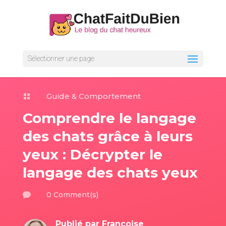
Sélectionner une page
Guide & Comportement

Comprendre le langage
des chats grâce à leurs
yeux : Décrypter le
langage des chats yeux
0 Comment(s)

Publié par
Françoise