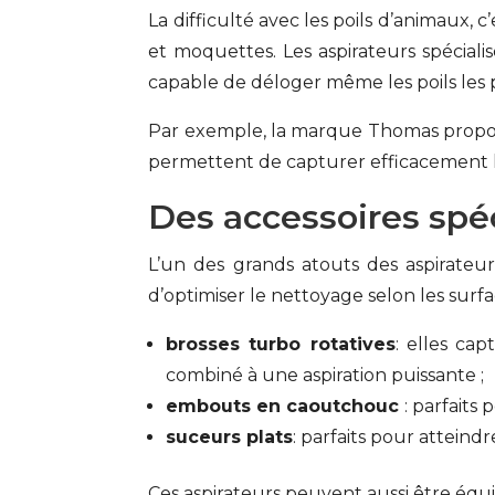
La difficulté avec les poils d’animaux, 
et moquettes. Les aspirateurs spéciali
capable de déloger même les poils les p
Par exemple, la marque Thomas propos
permettent de capturer efficacement les
Des accessoires spé
L’un des grands atouts des aspirateu
d’optimiser le nettoyage selon les surfac
brosses turbo rotatives
: elles ca
combiné à une aspiration puissante ;
embouts en caoutchouc
: parfaits 
suceurs plats
: parfaits pour atteind
Ces aspirateurs peuvent aussi être équ