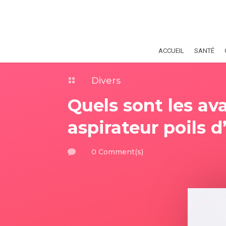
ACCUEIL
SANTÉ
Divers

Quels sont les av
aspirateur poils 
0 Comment(s)
