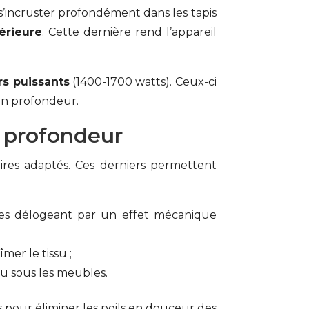
à s’incruster profondément dans les tapis
érieure
. Cette dernière rend l’appareil
s puissants
(1400-1700 watts). Ceux-ci
 en profondeur.
n profondeur
ires adaptés. Ces derniers permettent
n les délogeant par un effet mécanique
îmer le tissu ;
 ou sous les meubles.
s pour éliminer les poils en douceur des