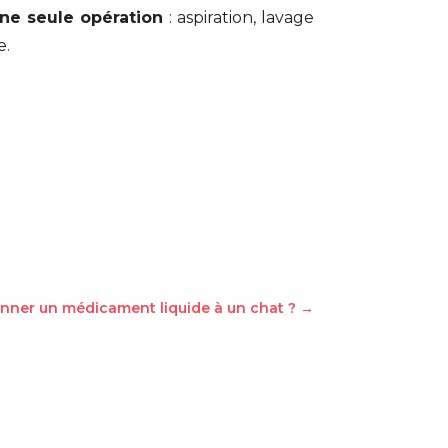
une seule opération
: aspiration, lavage
e.
ner un médicament liquide à un chat ?
→