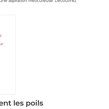
 une aspiration méticuleuse. Découvrez
s
ur
nt les poils