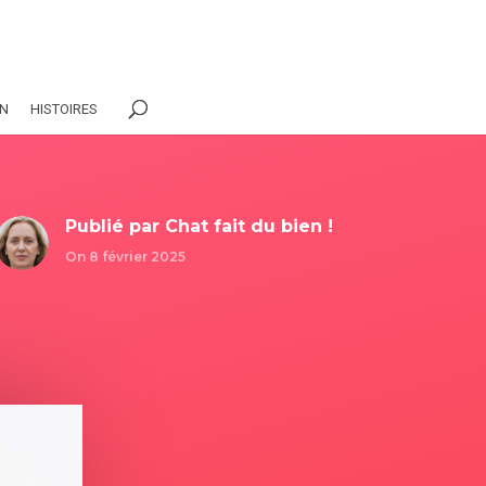
ON
HISTOIRES
Publié par
Chat fait du bien !
On 8 février 2025