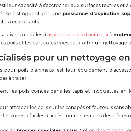
c’est leur capacité à s’accrocher aux surfaces textiles et 
sés se distinguent par une
puissance d’aspiration sup
lus récalcitrants.
e divers modèles d’
aspirateur poils d’animaux
à
moteur
 poils et les particules fines pour offrir un nettoyage
cialisés pour un nettoyage e
rs pour poils d’animaux est leur équipement d’accesso
es à traiter :
ptent les poils coincés dans les tapis et moquettes e
pour attraper les poils sur les canapés et fauteuils sans ab
re les zones difficiles d’accès comme les coins des pièces
ipés de
brosses spéciales tissus
. Celles-ci sont conçue