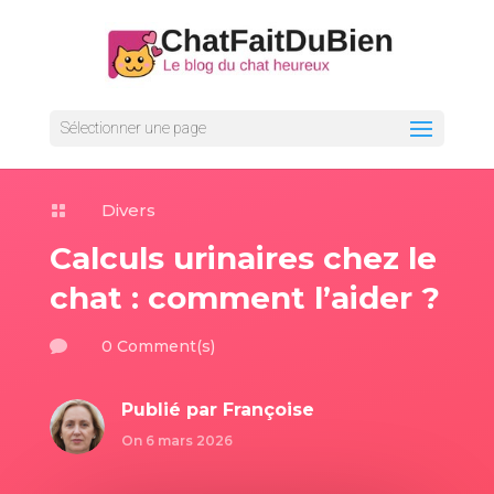
Sélectionner une page
Divers

Calculs urinaires chez le
chat : comment l’aider ?
0 Comment(s)

Publié par
Françoise
On 6 mars 2026