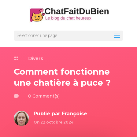
Sélectionner une page
Divers

Comment fonctionne
une chatière à puce ?
0 Comment(s)

Publié par
Françoise
On 22 octobre 2024