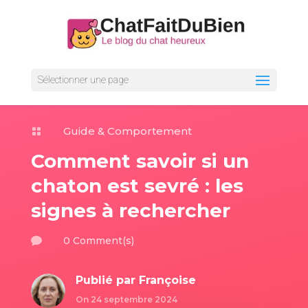
Sélectionner une page
Guide & Comportement

Comment savoir si un
chaton est sevré : les
signes à rechercher
0 Comment(s)

Publié par
Françoise
On 24 septembre 2024