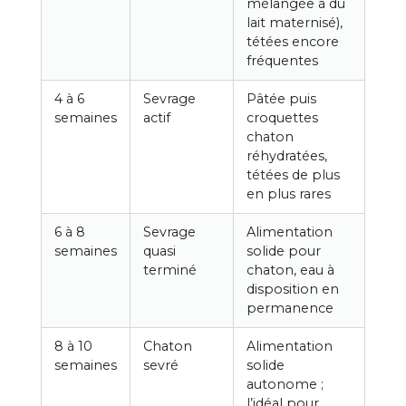
mélangée à du
lait maternisé),
tétées encore
fréquentes
4 à 6
Sevrage
Pâtée puis
semaines
actif
croquettes
chaton
réhydratées,
tétées de plus
en plus rares
6 à 8
Sevrage
Alimentation
semaines
quasi
solide pour
terminé
chaton, eau à
disposition en
permanence
8 à 10
Chaton
Alimentation
semaines
sevré
solide
autonome ;
l’idéal pour