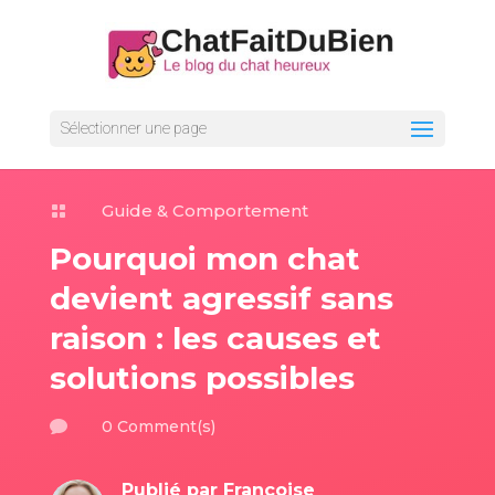
Sélectionner une page
Guide & Comportement

Pourquoi mon chat
devient agressif sans
raison : les causes et
solutions possibles
0 Comment(s)

Publié par
Françoise