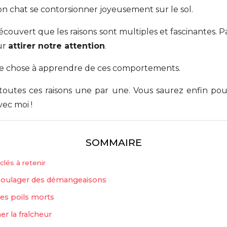
mon chat se contorsionner joyeusement sur le sol.
écouvert que les raisons sont multiples et fascinantes. Pa
our
attirer notre attention
.
elque chose à apprendre de ces comportements.
r toutes ces raisons une par une. Vous saurez enfin po
vec moi !
SOMMAIRE
clés à retenir
soulager des démangeaisons
les poils morts
r la fraîcheur