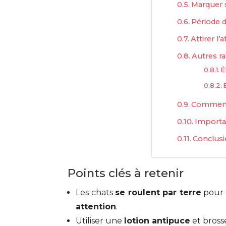
Marquer s
Période 
Attirer l’
Autres ra
É
Comment 
Importan
Conclus
Points clés à retenir
Les chats
se roulent par terre
pour s
attention
.
Utiliser une
lotion antipuce
et bross