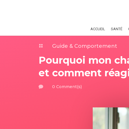
ACCUEIL
SANTÉ
Guide & Comportement

Pourquoi mon chat
et comment réagi
0 Comment(s)
