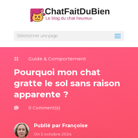
Sélectionner une page
Guide & Comportement

Pourquoi mon chat
gratte le sol sans raison
apparente ?
0 Comment(s)

Publié par
Françoise
On 2 octobre 2024