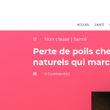
ACCUEIL
SANTÉ
Non classé
|
Santé

Perte de poils ch
naturels qui mar
0 Comment(s)
