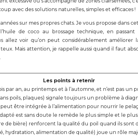
ient excessive ou s’accompagne de zones clairsemées, c’est
up avec des solutions naturelles, simples et efficaces !
s années sur mes propres chats. Je vous propose dans cet a
 l’huile de coco au brossage technique, en passant
ous allez voir qu’on peut considérablement améliorer 
eux. Mais attention, je rappelle aussi quand il faut ab
.
Les points à retenir
is par an, au printemps et à l’automne, et n’est pas un
sans poils, plaques) signale toujours un problème à diag
, peut être intégrée à l’alimentation pour nourrir le pelag
dapté est sans doute le remède le plus simple et le plus
e de bière) renforcent la qualité du poil quand ils sont
 hydratation, alimentation de qualité) joue un rôle maj