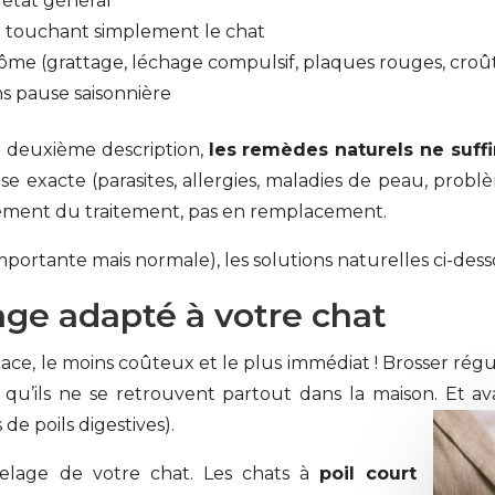
 état général
en touchant simplement le chat
me (grattage, léchage compulsif, plaques rouges, croût
s pause saisonnière
a deuxième description,
les remèdes naturels ne suffi
use exacte (parasites, allergies, maladies de peau, pro
ément du traitement, pas en remplacement.
mportante mais normale), les solutions naturelles ci-des
age adapté à votre chat
icace, le moins coûteux et le plus immédiat ! Brosser ré
qu’ils ne se retrouvent partout dans la maison. Et av
de poils digestives).
lage de votre chat. Les chats à
poil court