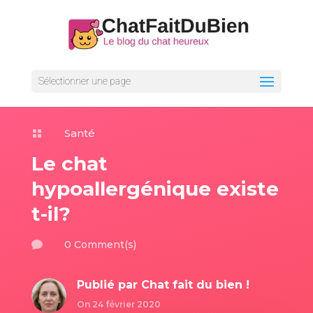
Sélectionner une page
Santé

Le chat
hypoallergénique existe
t-il?
0 Comment(s)

Publié par
Chat fait du bien !
On 24 février 2020