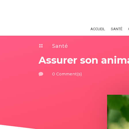
ACCUEIL
SANTÉ
Santé

Assurer son animal
0 Comment(s)
