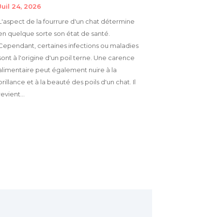
Juil 24, 2026
L'aspect de la fourrure d'un chat détermine
en quelque sorte son état de santé.
Cependant, certaines infections ou maladies
sont à l'origine d'un poil terne. Une carence
alimentaire peut également nuire à la
brillance et à la beauté des poils d'un chat. Il
revient...