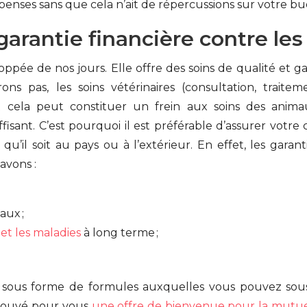
épenses sans que cela n’ait de répercussions sur votre b
garantie financière contre le
oppée de nos jours. Elle offre des soins de qualité et g
s pas, les soins vétérinaires (consultation, traitem
 et cela peut constituer un frein aux soins des anim
isant. C’est pourquoi il est préférable d’assurer votre c
qu’il soit au pays ou à l’extérieur. En effet, les gar
avons :
aux ;
et les maladies
à long terme ;
s sous forme de formules auxquelles vous pouvez sous
trouvé pour vous
une offre de bienvenue pour la mutue