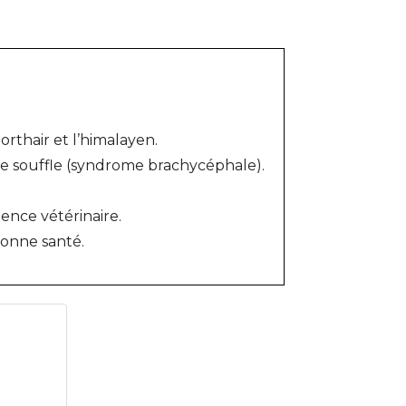
horthair et l’himalayen.
 le souffle (syndrome brachycéphale).
ence vétérinaire.
bonne santé.