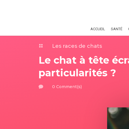
ACCUEIL
SANTÉ
Les races de chats

Le chat à tête écr
particularités ?
0 Comment(s)
