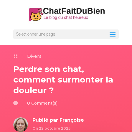
Sélectionner une page
Divers

Perdre son chat,
comment surmonter la
douleur ?
0 Comment(s)

Publié par
Françoise
On 22 octobre 2025