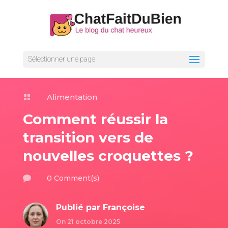
Sélectionner une page
Alimentation

Comment réussir la
transition vers de
nouvelles croquettes ?
0 Comment(s)

Publié par
Françoise
On 21 octobre 2025