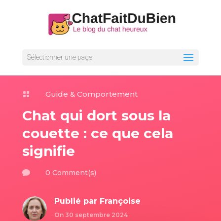
Sélectionner une page
Guide & Comportement

Chat qui dort sous la
couette : ce que cela
signifie
0 Comment(s)

Publié par
Françoise
On 30 septembre 2024