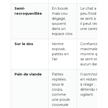
Semi-
En boule
Le chat a un
recroquevillée
mais cou
peu froid mais
dégagé,
se sent à l’aise ;
souvent
il peut réclame
dans un
une caresse.
espace clos
Sur le dos
Ventre
Confiance
exposé,
maximale : il
pattes en
montre qu’il ne
l’air
se sent en
aucun danger.
Pain de viande
Pattes
Il somnole tout
repliées
en restant prêt
sous le
à réagir :
corps,
détendu mais
comme
vigilant.
une poule
couveuse