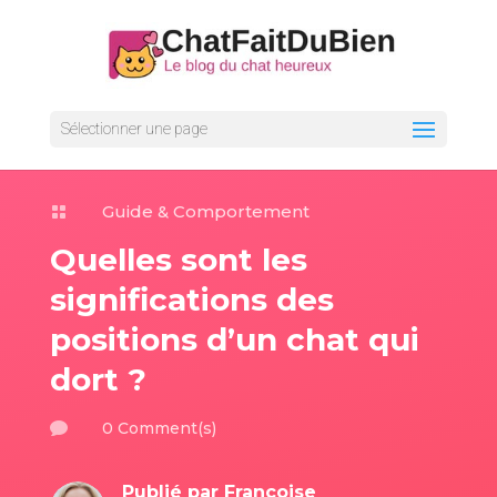
Sélectionner une page
Guide & Comportement

Quelles sont les
significations des
positions d’un chat qui
dort ?
0 Comment(s)

Publié par
Françoise