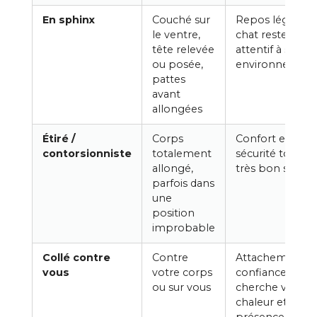
En sphinx
Couché sur
Repos léger, le
le ventre,
chat reste
tête relevée
attentif à son
ou posée,
environnement
pattes
avant
allongées
Étiré /
Corps
Confort et
contorsionniste
totalement
sécurité totale :
allongé,
très bon signe.
parfois dans
une
position
improbable
Collé contre
Contre
Attachement e
vous
votre corps
confiance : il
ou sur vous
cherche votre
chaleur et votr
présence.