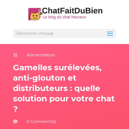
Sélectionner une page
Alimentation

Gamelles surélevées,
anti-glouton et
distributeurs : quelle
solution pour votre chat
?
0 Comment(s)
