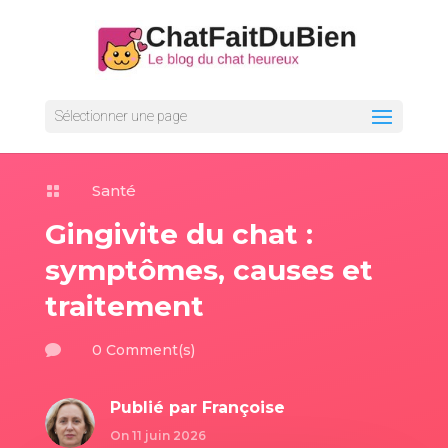
Sélectionner une page
Santé

Gingivite du chat :
symptômes, causes et
traitement
0 Comment(s)

Publié par
Françoise
On 11 juin 2026