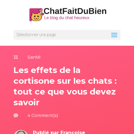
Sélectionner une page
Santé

Les effets de la
cortisone sur les chats :
tout ce que vous devez
savoir
4 Comment(s)

Publié par
Françoise