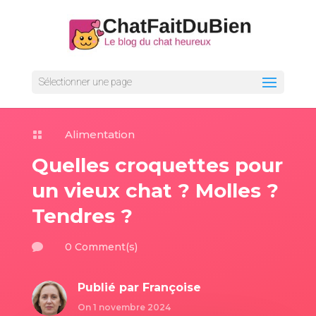
Sélectionner une page
Alimentation

Quelles croquettes pour
un vieux chat ? Molles ?
Tendres ?
0 Comment(s)

Publié par
Françoise
On 1 novembre 2024