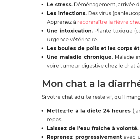
Le stress.
Déménagement, arrivée d’un 
Les infections.
Des virus (panleucop
Apprenez à
reconnaître la fièvre che
Une intoxication.
Plante toxique (co
urgence vétérinaire.
Les boules de poils et les corps é
Une maladie chronique.
Maladie in
voire tumeur digestive chez le chat â
Mon chat a la diarrhé
Si votre chat adulte reste vif, qu’il m
Mettez-le à la diète 24 heures
(ja
repos.
Laissez de l’eau fraîche à volonté.
Reprenez progressivement
avec u