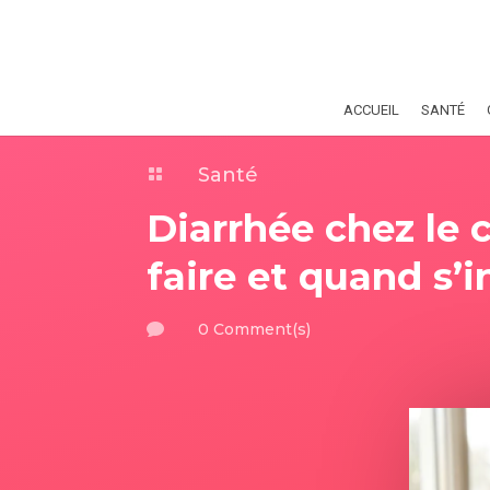
ACCUEIL
SANTÉ
Santé

Diarrhée chez le 
faire et quand s’i
0 Comment(s)
