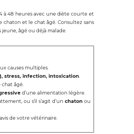
4 à 48 heures avec une diète courte et
z le chaton et le chat âgé. Consultez sans
ès jeune, âgé ou déjà malade.
aux causes multiples.
 stress, infection, intoxication
.
 chat âgé.
gressive
d’une alimentation légère.
ttement, ou s’il s’agit d’un
chaton
ou
avis de votre vétérinaire.