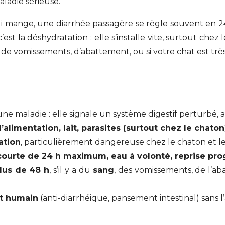
aladie sérieuse.
qui mange, une diarrhée passagère se règle souvent en 2
c’est la déshydratation : elle s’installe vite, surtout che
, de vomissements, d’abattement, ou si votre chat est tr
 une maladie : elle signale un système digestif perturbé, 
limentation, lait, parasites (surtout chez le chaton),
ation
, particulièrement dangereuse chez le chaton et le
courte de 24 h maximum, eau à volonté, reprise pro
lus de 48 h
, s’il y a du
sang
, des vomissements, de l’aba
t humain
(anti-diarrhéique, pansement intestinal) sans l’