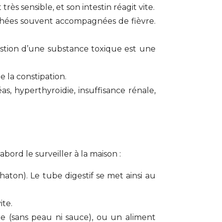
s sensible, et son intestin réagit vite.
rrhées souvent accompagnées de fièvre.
estion d’une substance toxique est une
e la constipation.
s, hyperthyroïdie, insuffisance rénale,
bord le surveiller à la maison :
aton). Le tube digestif se met ainsi au
ite.
e (sans peau ni sauce), ou un aliment