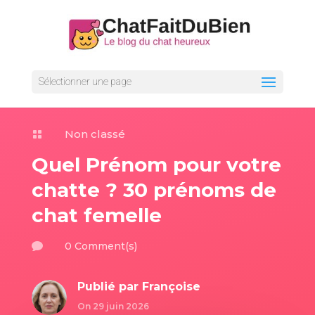
Sélectionner une page
Non classé

Quel Prénom pour votre
chatte ? 30 prénoms de
chat femelle
0 Comment(s)

Publié par
Françoise
On 29 juin 2026