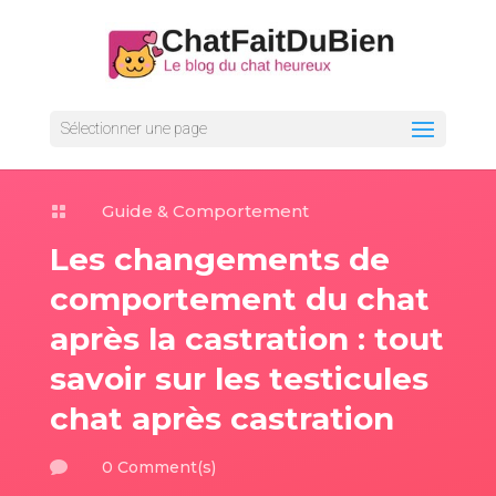
Sélectionner une page
Guide & Comportement

Les changements de
comportement du chat
après la castration : tout
savoir sur les testicules
chat après castration
0 Comment(s)
