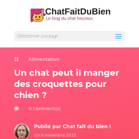
Sélectionner une page
Alimentation

Un chat peut il manger
des croquettes pour
chien ?
0 Comment(s)

Publié par
Chat fait du bien !
On 6 novembre 2023