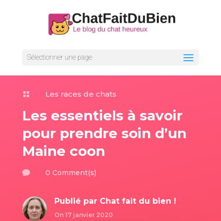
Sélectionner une page
Les races de chats

Les essentiels à savoir
pour prendre soin d’un
Maine coon
0 Comment(s)

Publié par
Chat fait du bien !
On 17 janvier 2020