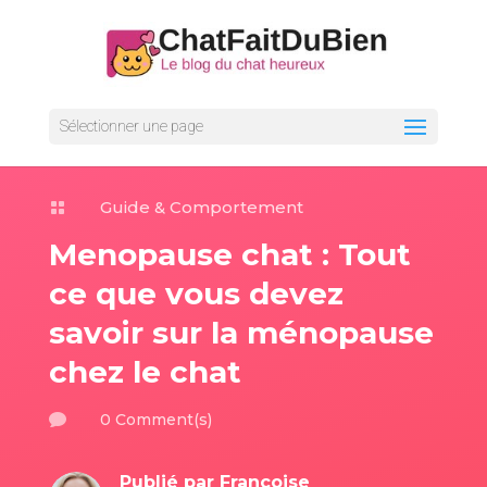
Sélectionner une page
Guide & Comportement

Menopause chat : Tout
ce que vous devez
savoir sur la ménopause
chez le chat
0 Comment(s)

Publié par
Françoise