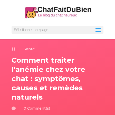
Sélectionner une page
Santé

Comment traiter
l’anémie chez votre
chat : symptômes,
causes et remèdes
naturels
0 Comment(s)
