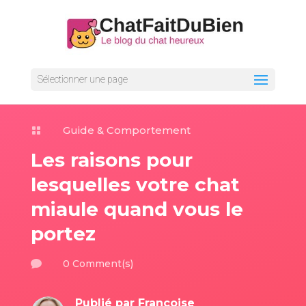
Sélectionner une page
Guide & Comportement

Les raisons pour
lesquelles votre chat
miaule quand vous le
portez
0 Comment(s)

Publié par
Françoise